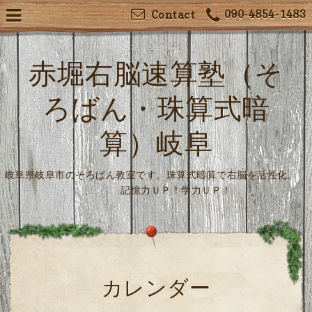
090-4854-1483
Contact
赤堀右脳速算塾（そ
ろばん・珠算式暗
算）岐阜
岐阜県岐阜市のそろばん教室です。珠算式暗算で右脳を活性化。
記憶力ＵＰ！学力ＵＰ！
カレンダー