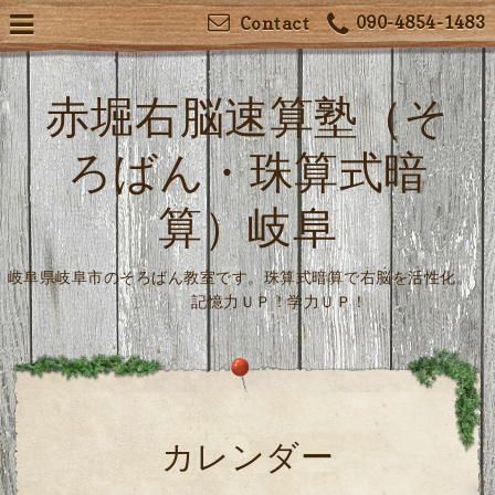
090-4854-1483
Contact
赤堀右脳速算塾（そ
ろばん・珠算式暗
算）岐阜
岐阜県岐阜市のそろばん教室です。珠算式暗算で右脳を活性化。
記憶力ＵＰ！学力ＵＰ！
カレンダー