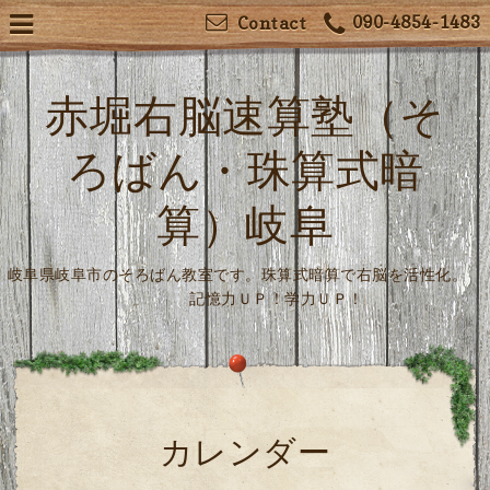
090-4854-1483
Contact
赤堀右脳速算塾（そ
ろばん・珠算式暗
算）岐阜
岐阜県岐阜市のそろばん教室です。珠算式暗算で右脳を活性化。
記憶力ＵＰ！学力ＵＰ！
カレンダー