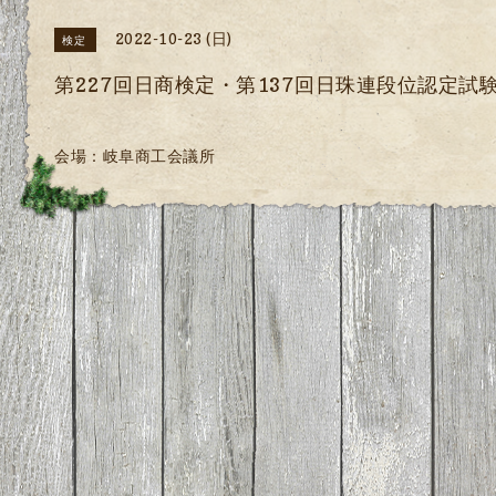
2022-10-23 (日)
検定
第227回日商検定・第137回日珠連段位認定試
会場：岐阜商工会議所