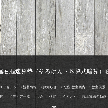
堀右脳速算塾（そろばん・珠算式暗算）
メッセージ
新着情報
お知らせ
入塾･教室案内
教室風景
材
メディア一覧
大会
検定
イベント
読上算練習動画(