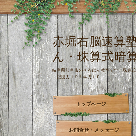
赤堀右脳速算
ん・珠算式暗
岐阜県岐阜市のそろばん教室です。
記憶力ＵＰ！学力ＵＰ！
トップページ
お問合せ・メッセージ