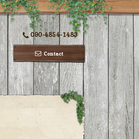
090-4854-1483
Contact
ー