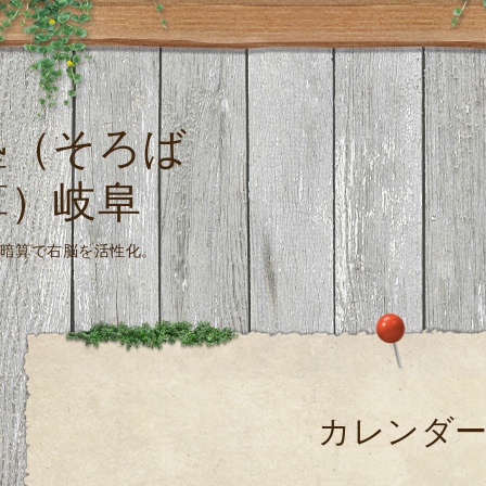
塾（そろば
算）岐阜
珠算式暗算で右脳を活性化。
カレンダ