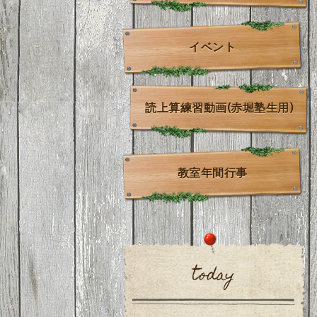
イベント
読上算練習動画(赤堀塾生用)
教室年間行事
today