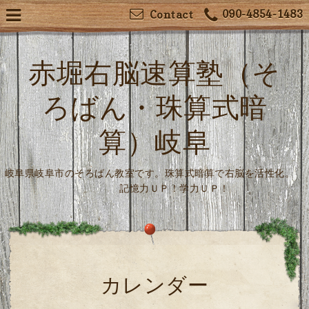
090-4854-1483
Contact
赤堀右脳速算塾（そ
ろばん・珠算式暗
算）岐阜
岐阜県岐阜市のそろばん教室です。珠算式暗算で右脳を活性化。
記憶力ＵＰ！学力ＵＰ！
カレンダー