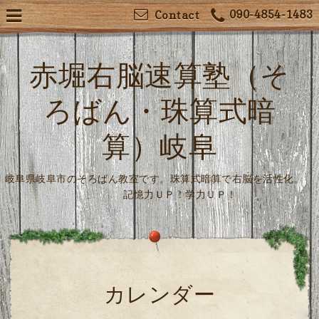
090-4854-1483
Contact
赤堀右脳速算塾（そ
ろばん・珠算式暗
算）岐阜
岐阜県岐阜市のそろばん教室です。珠算式暗算で右脳を活性化。
記憶力ＵＰ！学力ＵＰ！
カレンダー