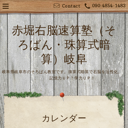
090-4854-1483
Contact
赤堀右脳速算塾（そ
ろばん・珠算式暗
算）岐阜
岐阜県岐阜市のそろばん教室です。珠算式暗算で右脳を活性化。
記憶力ＵＰ！学力ＵＰ！
カレンダー