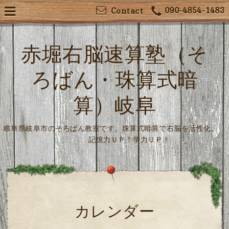
090-4854-1483
Contact
赤堀右脳速算塾（そ
ろばん・珠算式暗
算）岐阜
岐阜県岐阜市のそろばん教室です。珠算式暗算で右脳を活性化。
記憶力ＵＰ！学力ＵＰ！
カレンダー