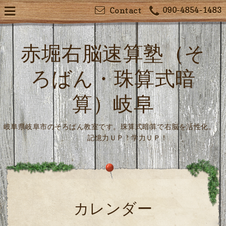
090-4854-1483
Contact
赤堀右脳速算塾（そ
ろばん・珠算式暗
算）岐阜
岐阜県岐阜市のそろばん教室です。珠算式暗算で右脳を活性化。
記憶力ＵＰ！学力ＵＰ！
カレンダー