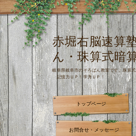
赤堀右脳速算
ん・珠算式暗
岐阜県岐阜市のそろばん教室です。
記憶力ＵＰ！学力ＵＰ！
トップページ
お問合せ・メッセージ