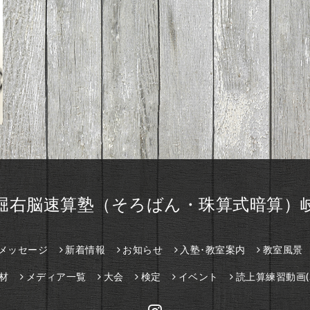
堀右脳速算塾（そろばん・珠算式暗算）
メッセージ
新着情報
お知らせ
入塾･教室案内
教室風景
材
メディア一覧
大会
検定
イベント
読上算練習動画(