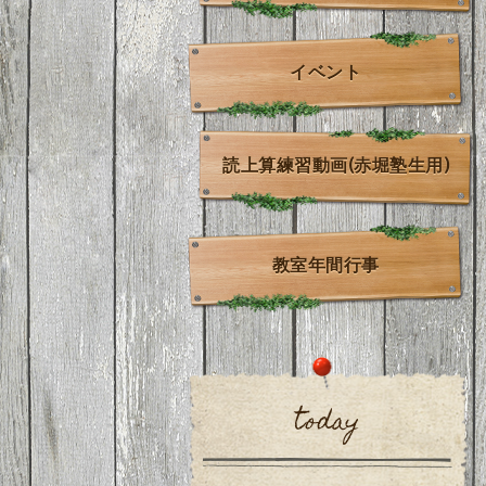
イベント
読上算練習動画(赤堀塾生用)
教室年間行事
today