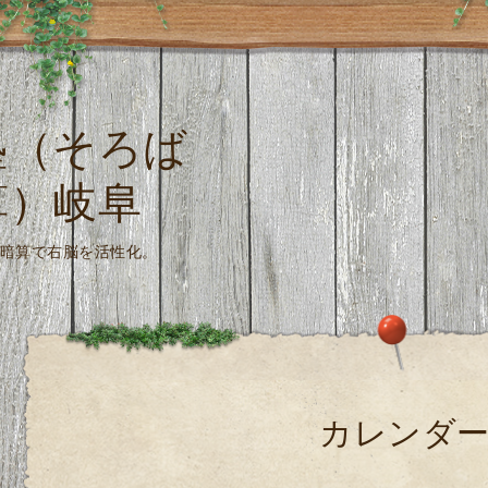
塾（そろば
算）岐阜
珠算式暗算で右脳を活性化。
カレンダ