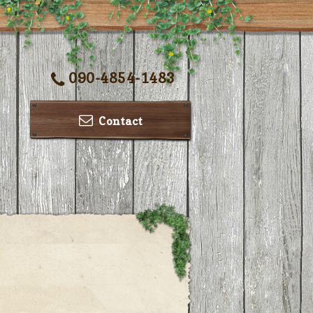
090-4854-1483
Contact
ー