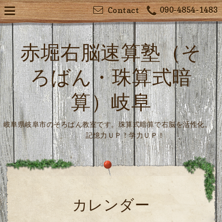
090-4854-1483
Contact
赤堀右脳速算塾（そ
ろばん・珠算式暗
算）岐阜
岐阜県岐阜市のそろばん教室です。珠算式暗算で右脳を活性化。
記憶力ＵＰ！学力ＵＰ！
カレンダー