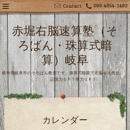
090-4854-1483
Contact
赤堀右脳速算塾（そ
ろばん・珠算式暗
算）岐阜
岐阜県岐阜市のそろばん教室です。珠算式暗算で右脳を活性化。
記憶力ＵＰ！学力ＵＰ！
カレンダー