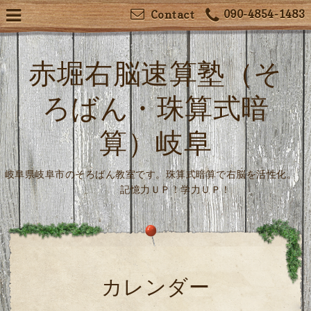
090-4854-1483
Contact
赤堀右脳速算塾（そ
ろばん・珠算式暗
算）岐阜
岐阜県岐阜市のそろばん教室です。珠算式暗算で右脳を活性化。
記憶力ＵＰ！学力ＵＰ！
カレンダー