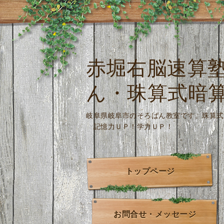
赤堀右脳速算
ん・珠算式暗
岐阜県岐阜市のそろばん教室です。
記憶力ＵＰ！学力ＵＰ！
トップページ
お問合せ・メッセージ