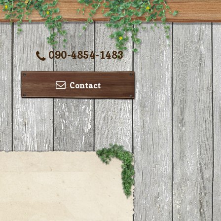
090-4854-1483
Contact
ー