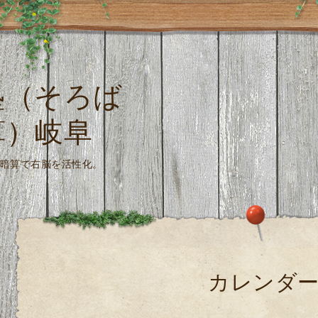
塾（そろば
算）岐阜
珠算式暗算で右脳を活性化。
カレンダ