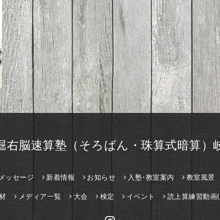
堀右脳速算塾（そろばん・珠算式暗算）
メッセージ
新着情報
お知らせ
入塾･教室案内
教室風景
材
メディア一覧
大会
検定
イベント
読上算練習動画(