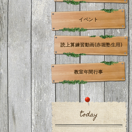
イベント
読上算練習動画(赤堀塾生用)
教室年間行事
today