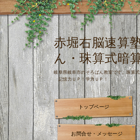
赤堀右脳速算
ん・珠算式暗
岐阜県岐阜市のそろばん教室です。
記憶力ＵＰ！学力ＵＰ！
トップページ
お問合せ・メッセージ