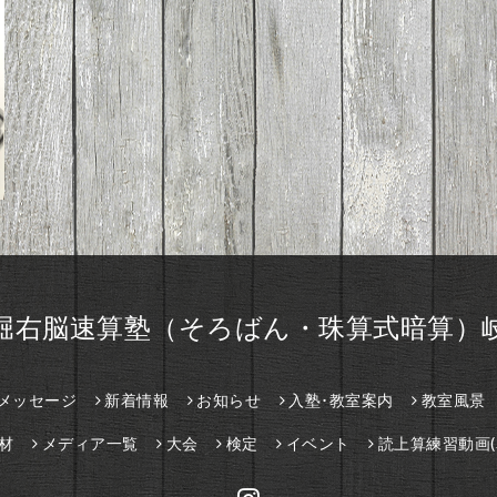
堀右脳速算塾（そろばん・珠算式暗算）
メッセージ
新着情報
お知らせ
入塾･教室案内
教室風景
材
メディア一覧
大会
検定
イベント
読上算練習動画(