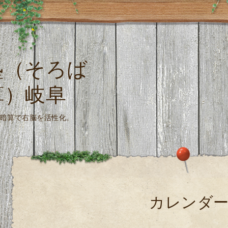
塾（そろば
算）岐阜
珠算式暗算で右脳を活性化。
カレンダ