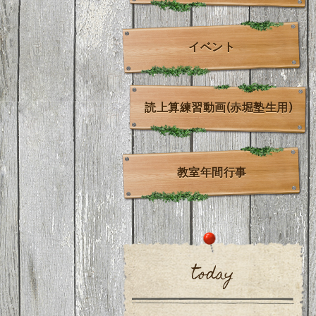
イベント
読上算練習動画(赤堀塾生用)
教室年間行事
today