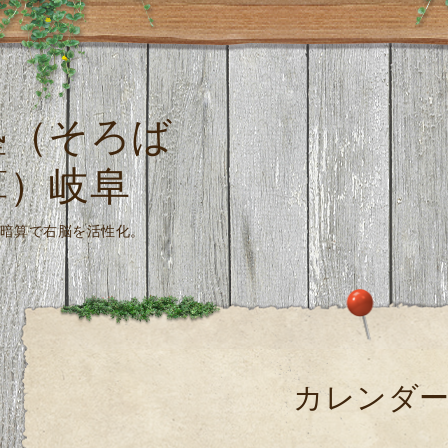
塾（そろば
算）岐阜
珠算式暗算で右脳を活性化。
カレンダ