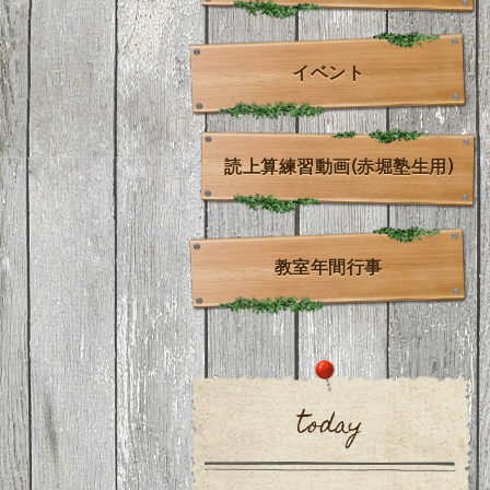
イベント
読上算練習動画(赤堀塾生用)
教室年間行事
today