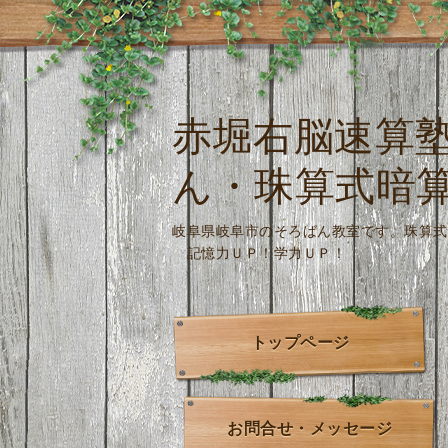
赤堀右脳速算
ん・珠算式暗
岐阜県岐阜市のそろばん教室です。
記憶力ＵＰ！学力ＵＰ！
トップページ
お問合せ・メッセージ