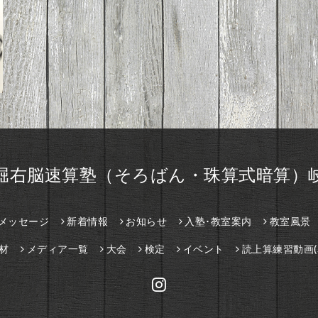
堀右脳速算塾（そろばん・珠算式暗算）
メッセージ
新着情報
お知らせ
入塾･教室案内
教室風景
材
メディア一覧
大会
検定
イベント
読上算練習動画(