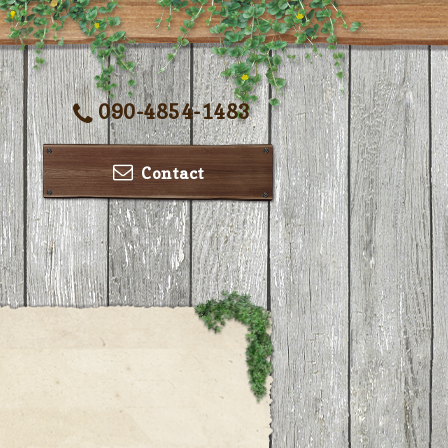
090-4854-1483
Contact
ー