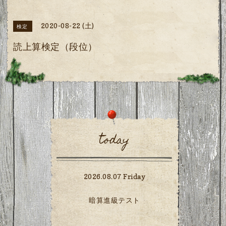
2020-08-22 (土)
検定
読上算検定（段位）
today
2026.08.07 Friday
暗算進級テスト