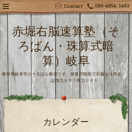
090-4854-1483
Contact
赤堀右脳速算塾（そ
ろばん・珠算式暗
算）岐阜
岐阜県岐阜市のそろばん教室です。珠算式暗算で右脳を活性化。
記憶力ＵＰ！学力ＵＰ！
カレンダー