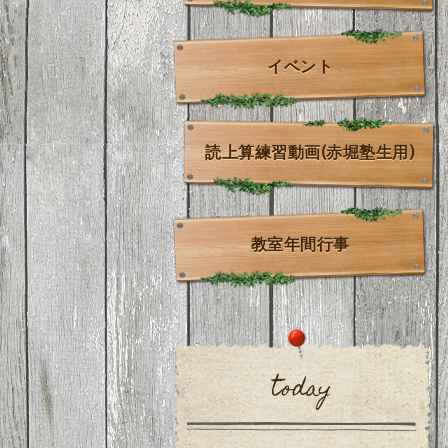
イベント
読上算練習動画(赤堀塾生用)
教室年間行事
today