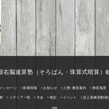
堀右脳速算塾（そろばん・珠算式暗算）
メッセージ
新着情報
お知らせ
入塾･教室案内
教室風景
材
メディア一覧
大会
検定
イベント
読上算練習動画(