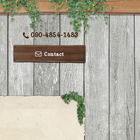
090-4854-1483
Contact
ー