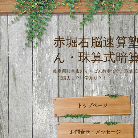
赤堀右脳速算
ん・珠算式暗
岐阜県岐阜市のそろばん教室です。
記憶力ＵＰ！学力ＵＰ！
トップページ
お問合せ・メッセージ