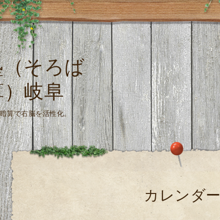
塾（そろば
算）岐阜
珠算式暗算で右脳を活性化。
カレンダ