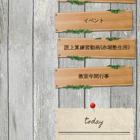
イベント
読上算練習動画(赤堀塾生用)
教室年間行事
today