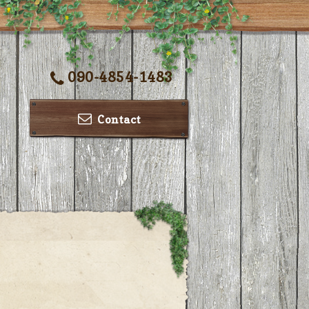
090-4854-1483
Contact
ー