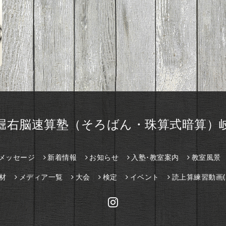
堀右脳速算塾（そろばん・珠算式暗算）
メッセージ
新着情報
お知らせ
入塾･教室案内
教室風景
材
メディア一覧
大会
検定
イベント
読上算練習動画(