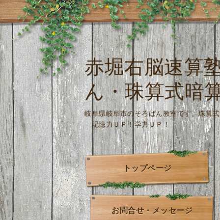
赤堀右脳速算
ん・珠算式暗
岐阜県岐阜市のそろばん教室です。
記憶力ＵＰ！学力ＵＰ！
トップページ
お問合せ・メッセージ