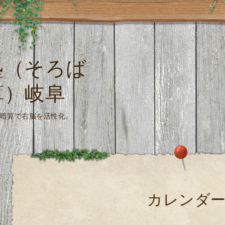
塾（そろば
算）岐阜
珠算式暗算で右脳を活性化。
カレンダ