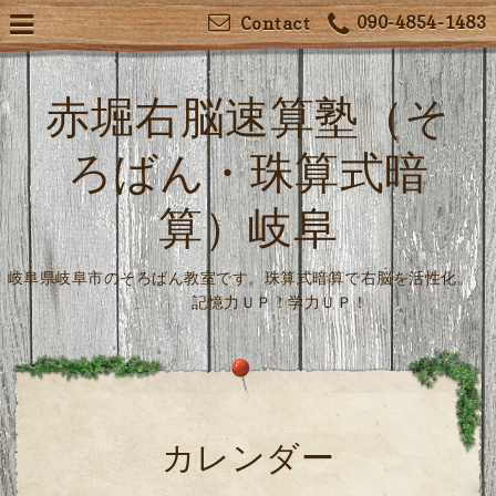
090-4854-1483
Contact
赤堀右脳速算塾（そ
ろばん・珠算式暗
算）岐阜
岐阜県岐阜市のそろばん教室です。珠算式暗算で右脳を活性化。
記憶力ＵＰ！学力ＵＰ！
カレンダー