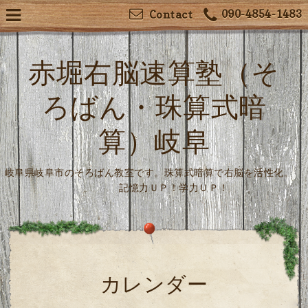
090-4854-1483
Contact
赤堀右脳速算塾（そ
ろばん・珠算式暗
算）岐阜
岐阜県岐阜市のそろばん教室です。珠算式暗算で右脳を活性化。
記憶力ＵＰ！学力ＵＰ！
カレンダー