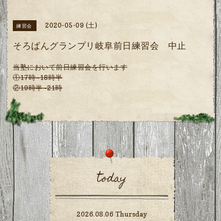
2020-05-09 (土)
練習会
そろばんグランプリ岐阜前日練習会 中止
当塾において前日練習会を行います
①17時~18時半
②19時半~21時
today
2026.08.06 Thursday