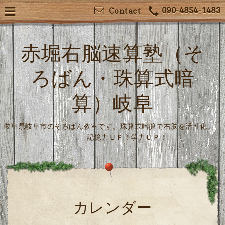
090-4854-1483
Contact
赤堀右脳速算塾（そ
ろばん・珠算式暗
算）岐阜
岐阜県岐阜市のそろばん教室です。珠算式暗算で右脳を活性化。
記憶力ＵＰ！学力ＵＰ！
カレンダー