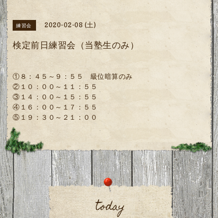
2020-02-08 (土)
練習会
検定前日練習会（当塾生のみ）
①８：４５～９：５５ 級位暗算のみ
②１０：００～１１：５５
③１４：００～１５：５５
④１６：００～１７：５５
⑤１９：３０～２１：００
today