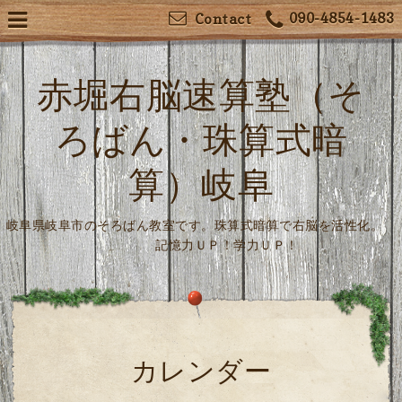
090-4854-1483
Contact
赤堀右脳速算塾（そ
ろばん・珠算式暗
算）岐阜
岐阜県岐阜市のそろばん教室です。珠算式暗算で右脳を活性化。
記憶力ＵＰ！学力ＵＰ！
カレンダー