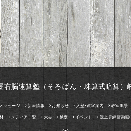
堀右脳速算塾（そろばん・珠算式暗算）
メッセージ
新着情報
お知らせ
入塾･教室案内
教室風景
材
メディア一覧
大会
検定
イベント
読上算練習動画(