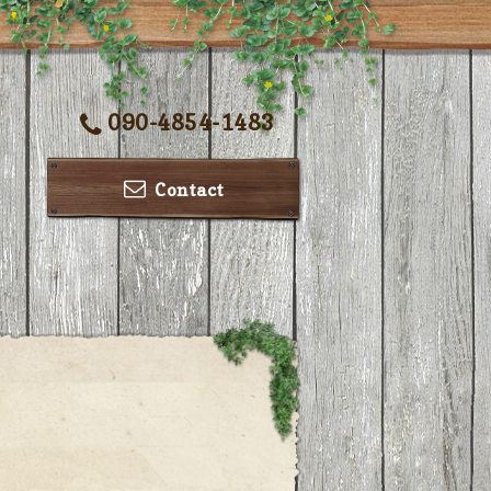
090-4854-1483
Contact
ー