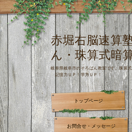
赤堀右脳速算
ん・珠算式暗
岐阜県岐阜市のそろばん教室です。
記憶力ＵＰ！学力ＵＰ！
トップページ
お問合せ・メッセージ