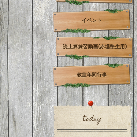
イベント
読上算練習動画(赤堀塾生用)
教室年間行事
today