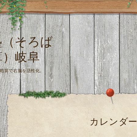
塾（そろば
算）岐阜
珠算式暗算で右脳を活性化。
カレンダ