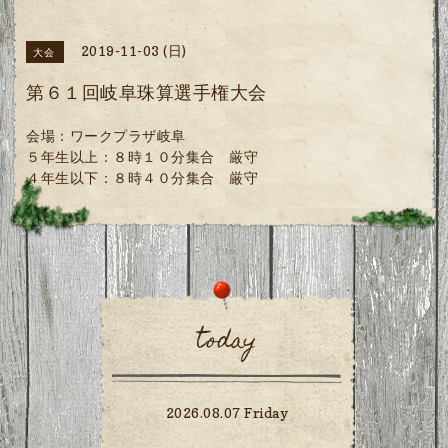
2019-11-03 (日)
大会
第６１回岐阜珠算選手権大会
会場：ワークプラザ岐阜
５年生以上：８時１０分集合 厳守
４年生以下：８時４０分集合 厳守
today
2026.08.07 Friday