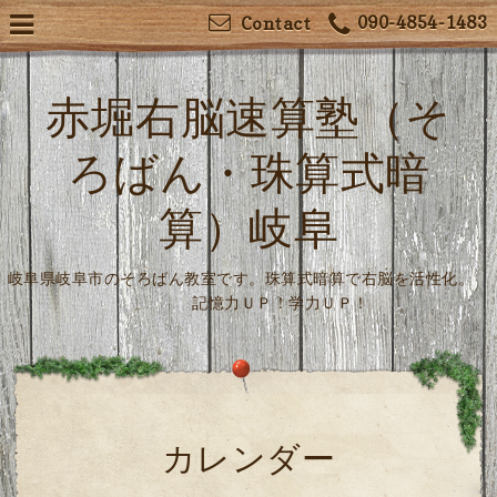
090-4854-1483
Contact
赤堀右脳速算塾（そ
ろばん・珠算式暗
算）岐阜
岐阜県岐阜市のそろばん教室です。珠算式暗算で右脳を活性化。
記憶力ＵＰ！学力ＵＰ！
カレンダー