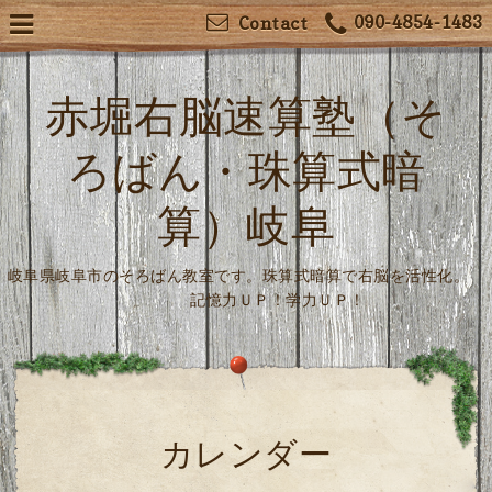
090-4854-1483
Contact
赤堀右脳速算塾（そ
ろばん・珠算式暗
算）岐阜
岐阜県岐阜市のそろばん教室です。珠算式暗算で右脳を活性化。
記憶力ＵＰ！学力ＵＰ！
カレンダー