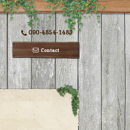
090-4854-1483
Contact
ー