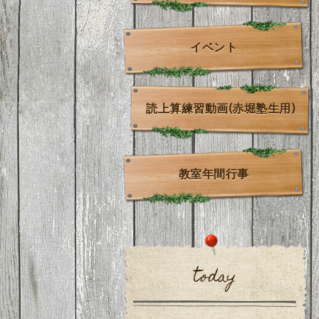
イベント
読上算練習動画(赤堀塾生用)
教室年間行事
today