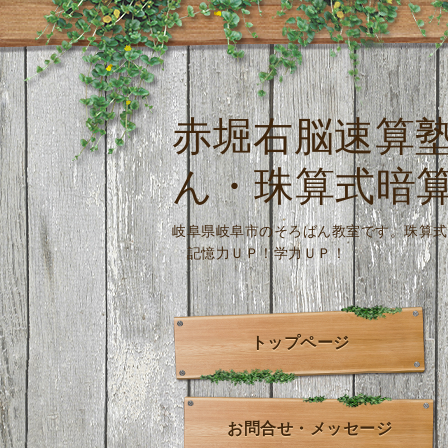
赤堀右脳速算
ん・珠算式暗
岐阜県岐阜市のそろばん教室です。
記憶力ＵＰ！学力ＵＰ！
トップページ
お問合せ・メッセージ