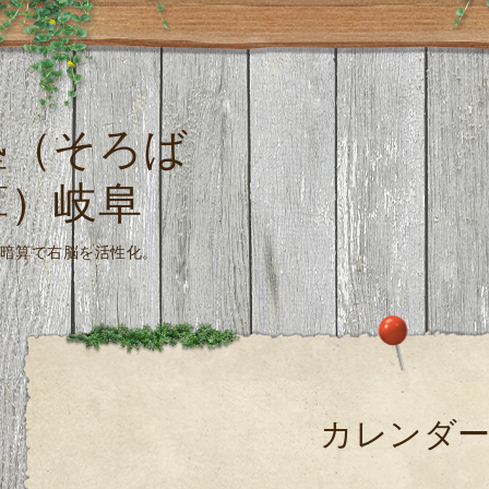
塾（そろば
算）岐阜
珠算式暗算で右脳を活性化。
カレンダ