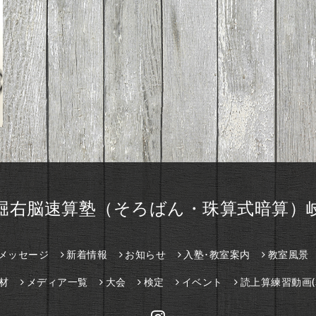
堀右脳速算塾（そろばん・珠算式暗算）
メッセージ
新着情報
お知らせ
入塾･教室案内
教室風景
材
メディア一覧
大会
検定
イベント
読上算練習動画(