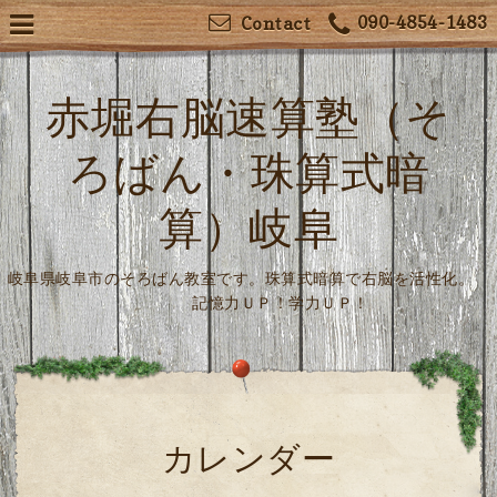
090-4854-1483
Contact
赤堀右脳速算塾（そ
ろばん・珠算式暗
算）岐阜
岐阜県岐阜市のそろばん教室です。珠算式暗算で右脳を活性化。
記憶力ＵＰ！学力ＵＰ！
カレンダー