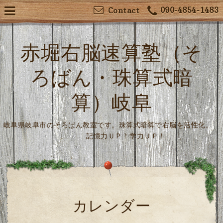
090-4854-1483
Contact
赤堀右脳速算塾（そ
ろばん・珠算式暗
算）岐阜
岐阜県岐阜市のそろばん教室です。珠算式暗算で右脳を活性化。
記憶力ＵＰ！学力ＵＰ！
カレンダー